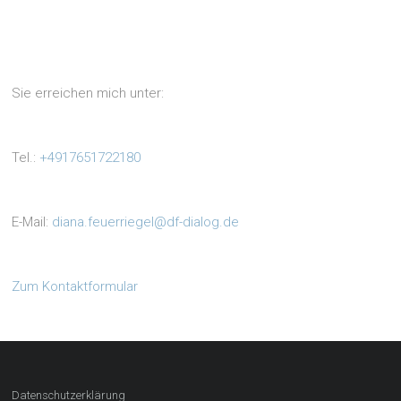
Sie erreichen mich unter:
Tel.:
+4917651722180
E-Mail:
diana.feuerriegel@df-dialog.de
Zum Kontaktformular
Datenschutzerklärung